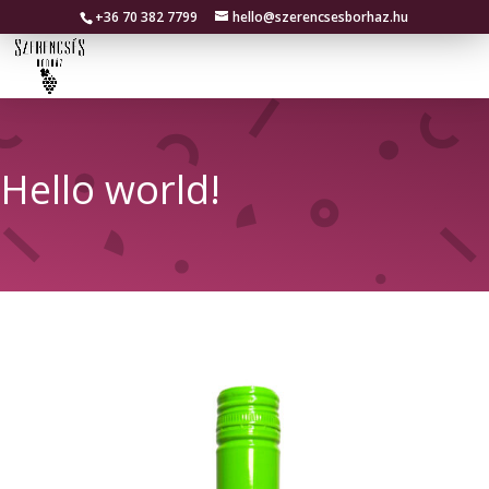
+36 70 382 7799
hello@szerencsesborhaz.hu
Hello world!