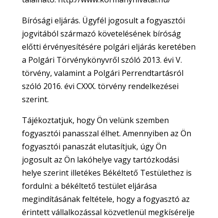
Bírósági eljárás. Ügyfél jogosult a fogyasztói
jogvitából származó követelésének bíróság
előtti érvényesítésére polgári eljárás keretében
a Polgári Törvénykönyvről szóló 2013. évi V.
törvény, valamint a Polgári Perrendtartásról
szóló 2016. évi CXXX. törvény rendelkezései
szerint.
Tájékoztatjuk, hogy Ön velünk szemben
fogyasztói panasszal élhet. Amennyiben az Ön
fogyasztói panaszát elutasítjuk, úgy Ön
jogosult az Ön lakóhelye vagy tartózkodási
helye szerint illetékes Békéltető Testülethez is
fordulni: a békéltető testület eljárása
megindításának feltétele, hogy a fogyasztó az
érintett vállalkozással közvetlenül megkísérelje