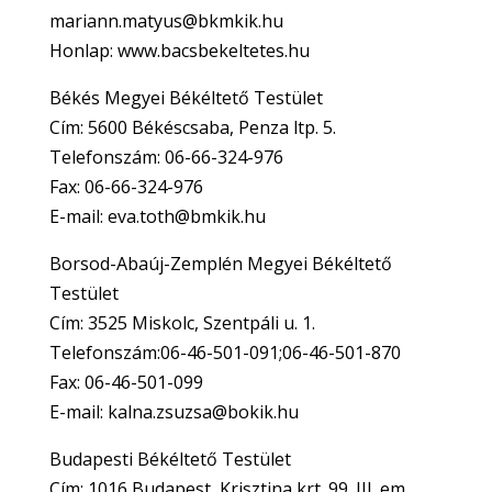
mariann.matyus@bkmkik.hu
Honlap: www.bacsbekeltetes.hu
Békés Megyei Békéltető Testület
Cím: 5600 Békéscsaba, Penza ltp. 5.
Telefonszám: 06-66-324-976
Fax: 06-66-324-976
E-mail: eva.toth@bmkik.hu
Borsod-Abaúj-Zemplén Megyei Békéltető
Testület
Cím: 3525 Miskolc, Szentpáli u. 1.
Telefonszám:06-46-501-091;06-46-501-870
Fax: 06-46-501-099
E-mail: kalna.zsuzsa@bokik.hu
Budapesti Békéltető Testület
Cím: 1016 Budapest, Krisztina krt. 99. III. em.