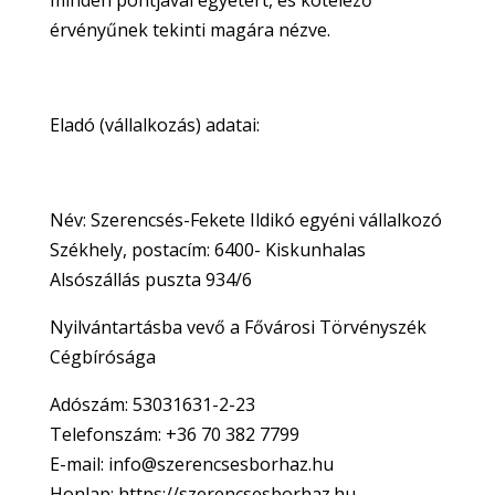
minden pontjával egyetért, és kötelező
érvényűnek tekinti magára nézve.
Eladó (vállalkozás) adatai:
Név: Szerencsés-Fekete Ildikó egyéni vállalkozó
Székhely, postacím: 6400- Kiskunhalas
Alsószállás puszta 934/6
Nyilvántartásba vevő a Fővárosi Törvényszék
Cégbírósága
Adószám:
53031631-2-23
Telefonszám: +36 70 382 7799
E-mail: info@szerencsesborhaz.hu
Honlap: https://szerencsesborhaz.hu