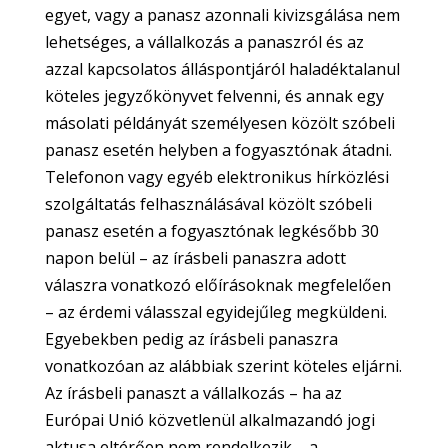
egyet, vagy a panasz azonnali kivizsgálása nem
lehetséges, a vállalkozás a panaszról és az
azzal kapcsolatos álláspontjáról haladéktalanul
köteles jegyzőkönyvet felvenni, és annak egy
másolati példányát személyesen közölt szóbeli
panasz esetén helyben a fogyasztónak átadni.
Telefonon vagy egyéb elektronikus hírközlési
szolgáltatás felhasználásával közölt szóbeli
panasz esetén a fogyasztónak legkésőbb 30
napon belül – az írásbeli panaszra adott
válaszra vonatkozó előírásoknak megfelelően
– az érdemi válasszal egyidejűleg megküldeni.
Egyebekben pedig az írásbeli panaszra
vonatkozóan az alábbiak szerint köteles eljárni.
Az írásbeli panaszt a vállalkozás – ha az
Európai Unió közvetlenül alkalmazandó jogi
aktusa eltérően nem rendelkezik – a