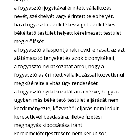
a fogyasztói jogvitával érintett vállalkozás
nevét, székhelyét vagy érintett telephelyét,
ha a fogyasztó az illetékességet az illetékes
békéltető testület helyett kérelmezett testület
megjelölését,
a fogyasztó álláspontjának rövid leírását, az azt
alátámasztó tényeket és azok bizonyítékait,
a fogyasztó nyilatkozatát arról, hogy a
fogyasztó az érintett vállalkozással közvetlenül
megkísérelte a vitás ügy rendezését
a fogyasztó nyilatkozatát arra nézve, hogy az
ügyben más békéltető testület eljárását nem
kezdeményezte, közvetítői eljárás nem indult,
keresetlevél beadására, illetve fizetési
meghagyás kibocsátása iránti
kérelemelőterjesztésére nem került sor,