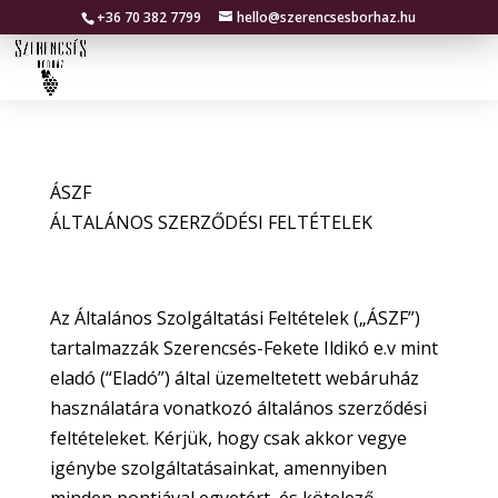
+36 70 382 7799
hello@szerencsesborhaz.hu
ÁSZF
ÁLTALÁNOS SZERZŐDÉSI FELTÉTELEK
Az Általános Szolgáltatási Feltételek („ÁSZF”)
tartalmazzák Szerencsés-Fekete Ildikó e.v mint
eladó (“Eladó”) által üzemeltetett webáruház
használatára vonatkozó általános szerződési
feltételeket. Kérjük, hogy csak akkor vegye
igénybe szolgáltatásainkat, amennyiben