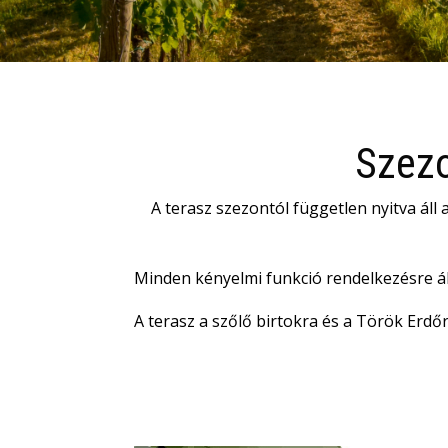
Szezo
A terasz
szezontól független nyitva áll
Minden kényelmi funkció rendelkezésre ál
A terasz a szőlő birtokra és a Török Erdő