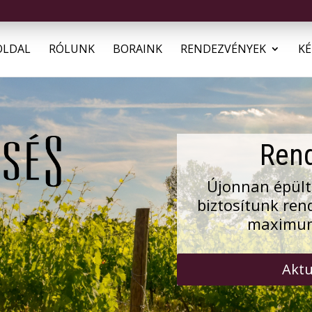
OLDAL
RÓLUNK
BORAINK
RENDEZVÉNYEK
KÉ
Ren
Újonnan épült
biztosítunk re
maximum
Aktu