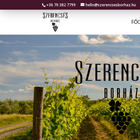
+36 70 382 7799
hello@szerencsesborhaz.hu
FŐ