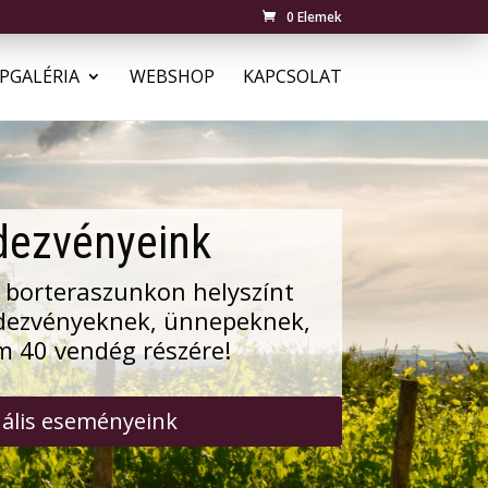
0 Elemek
PGALÉRIA
WEBSHOP
KAPCSOLAT
dezvényeink
 borteraszunkon helyszínt
ndezvényeknek, ünnepeknek,
 40 vendég részére!
ális eseményeink