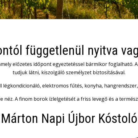
ntól függetlenül nyitva va
 amely előzetes időpont egyeztetéssel bármikor foglalható. A
tudjuk látni, kiszolgáló személyzet biztosításával.
l légkondícionáló, elektromos fűtés, konyha, hangrendszer, 
re néz. A finom borok ízlelgetését a friss levegő és a termé
Márton Napi Újbor Kóstoló