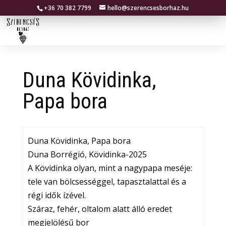
+36 70 382 7799
hello@szerencsesborhaz.hu
Duna Kövidinka,
Papa bora
Duna Kövidinka, Papa bora
Duna Borrégió, Kövidinka-2025
A Kövidinka olyan, mint a nagypapa meséje:
tele van bölcsességgel, tapasztalattal és a
régi idők ízével.
Száraz, fehér, oltalom alatt álló eredet
megjelölésű bor