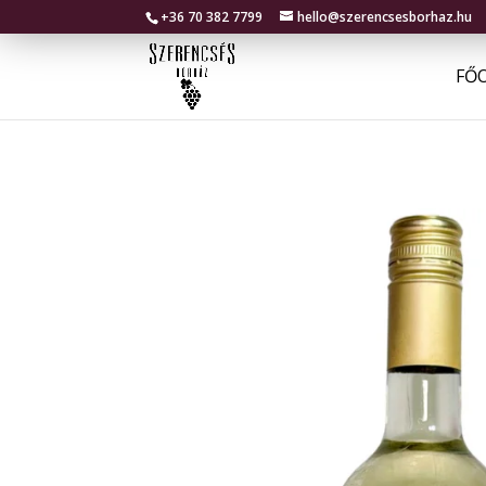
+36 70 382 7799
hello@szerencsesborhaz.hu
FŐ