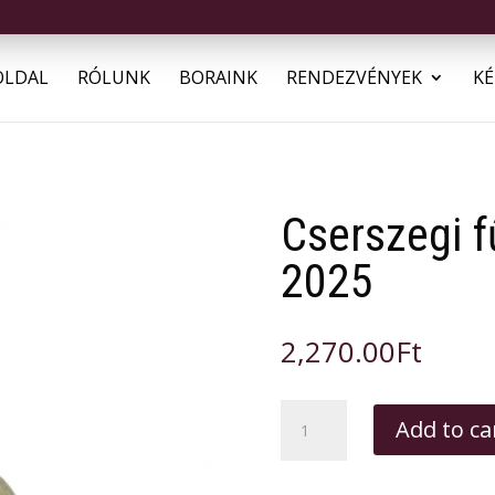
OLDAL
RÓLUNK
BORAINK
RENDEZVÉNYEK
KÉ
Cserszegi f
2025
2,270.00
Ft
Cserszegi
Add to ca
fűszeres,
Cifraság