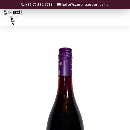
+36 70 382 7799
hello@szerencsesborhaz.hu