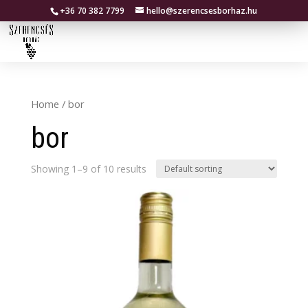
+36 70 382 7799
hello@szerencsesborhaz.hu
Home
/ bor
bor
Showing 1–9 of 10 results